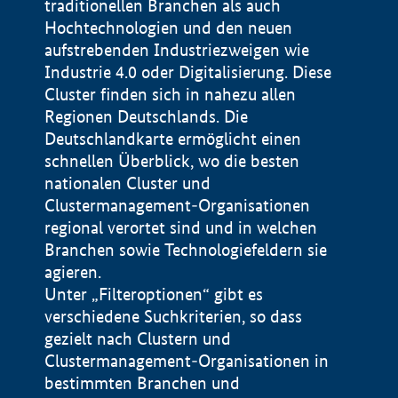
traditionellen Branchen als auch
Hochtechnologien und den neuen
aufstrebenden Industriezweigen wie
Industrie 4.0 oder Digitalisierung. Diese
Cluster finden sich in nahezu allen
Regionen Deutschlands. Die
Deutschlandkarte ermöglicht einen
schnellen Überblick, wo die besten
nationalen Cluster und
Clustermanagement-Organisationen
regional verortet sind und in welchen
+
Branchen sowie Technologiefeldern sie
agieren.
−
Unter „Filteroptionen“ gibt es
verschiedene Suchkriterien, so dass
gezielt nach Clustern und
Impressum
Clustermanagement-Organisationen in
Datenschutzerklärung
100 km
© Geobasis-DE / BKG 2015
bestimmten Branchen und
BMWE, 2026 ©