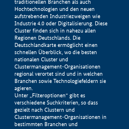
traditionellen Branchen als auch
Hochtechnologien und den neuen
aufstrebenden Industriezweigen wie
Industrie 4.0 oder Digitalisierung. Diese
Cluster finden sich in nahezu allen
Regionen Deutschlands. Die
Deutschlandkarte ermöglicht einen
schnellen Überblick, wo die besten
nationalen Cluster und
Clustermanagement-Organisationen
regional verortet sind und in welchen
+
Branchen sowie Technologiefeldern sie
agieren.
−
Unter „Filteroptionen“ gibt es
verschiedene Suchkriterien, so dass
gezielt nach Clustern und
Impressum
Clustermanagement-Organisationen in
Datenschutzerklärung
100 km
© Geobasis-DE / BKG 2015
bestimmten Branchen und
BMWE, 2026 ©