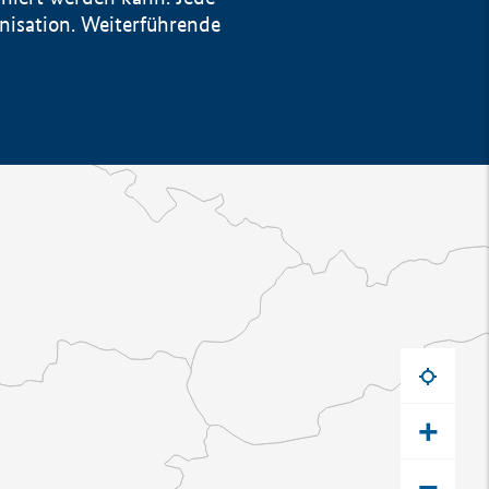
anisation. Weiterführende
+
−