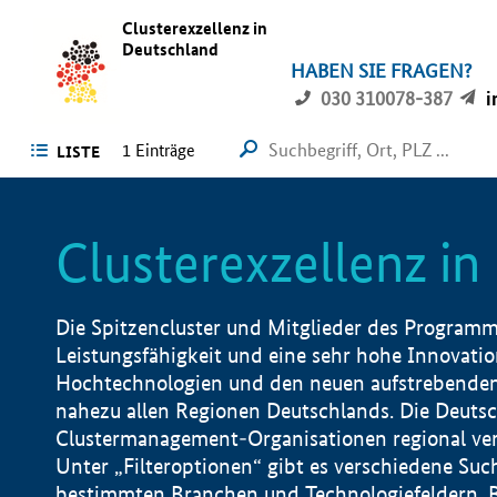
Clusterexzellenz in
Deutschland
HABEN SIE FRAGEN?
030 310078-387
i
1
Einträge
LISTE
Clusterexzellenz i
Die Spitzencluster und Mitglieder des Programms
Leistungsfähigkeit und eine sehr hohe Innovation
Hochtechnologien und den neuen aufstrebenden In
nahezu allen Regionen Deutschlands. Die Deutsc
Clustermanagement-Organisationen regional vero
Unter „Filteroptionen“ gibt es verschiedene Suc
bestimmten Branchen und Technologiefeldern, 