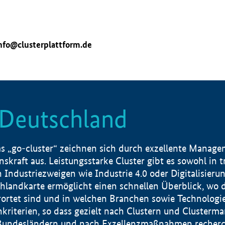
nfo@clusterplattform.de
n Deutschland
 „go-cluster“ zeichnen sich durch exzellente Manageme
skraft aus. Leistungsstarke Cluster gibt es sowohl in 
dustriezweigen wie Industrie 4.0 oder Digitalisierung
hlandkarte ermöglicht einen schnellen Überblick, wo d
rtet sind und in welchen Branchen sowie Technologief
hkriterien, so dass gezielt nach Clustern und Cluster
Bundesländern und nach Exzellenzmaßnahmen recherch