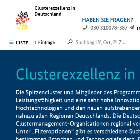
Clusterexzellenz in
Deutschland
HABEN SIE FRAGEN?
030 310078-387
i
1
Einträge
LISTE
Clusterexzellenz i
Die Spitzencluster und Mitglieder des Programms
Leistungsfähigkeit und eine sehr hohe Innovation
Hochtechnologien und den neuen aufstrebenden In
nahezu allen Regionen Deutschlands. Die Deutsc
Clustermanagement-Organisationen regional vero
Unter „Filteroptionen“ gibt es verschiedene Suc
bestimmten Branchen und Technologiefeldern, 