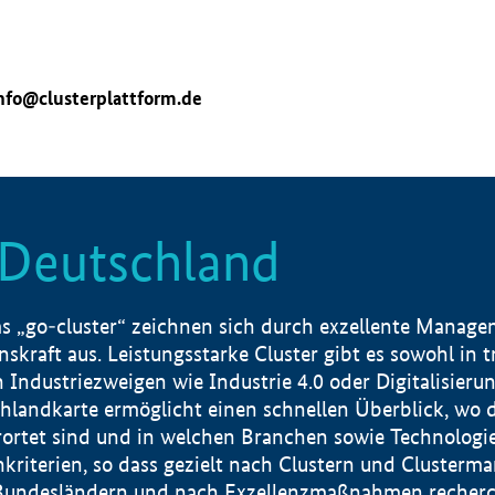
nfo@clusterplattform.de
n Deutschland
 „go-cluster“ zeichnen sich durch exzellente Manageme
skraft aus. Leistungsstarke Cluster gibt es sowohl in 
dustriezweigen wie Industrie 4.0 oder Digitalisierung
hlandkarte ermöglicht einen schnellen Überblick, wo d
rtet sind und in welchen Branchen sowie Technologief
hkriterien, so dass gezielt nach Clustern und Cluster
Bundesländern und nach Exzellenzmaßnahmen recherch