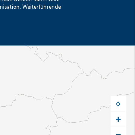
anisation. Weiterführende
+
−