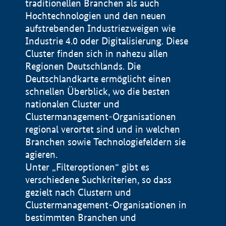
traditionellen Branchen als auch
Hochtechnologien und den neuen
aufstrebenden Industriezweigen wie
Industrie 4.0 oder Digitalisierung. Diese
Cluster finden sich in nahezu allen
Regionen Deutschlands. Die
Deutschlandkarte ermöglicht einen
schnellen Überblick, wo die besten
nationalen Cluster und
Clustermanagement-Organisationen
regional verortet sind und in welchen
+
Branchen sowie Technologiefeldern sie
agieren.
−
Unter „Filteroptionen“ gibt es
verschiedene Suchkriterien, so dass
gezielt nach Clustern und
Impressum
Clustermanagement-Organisationen in
Datenschutzerklärung
100 km
© Geobasis-DE / BKG 2015
bestimmten Branchen und
BMWE, 2026 ©