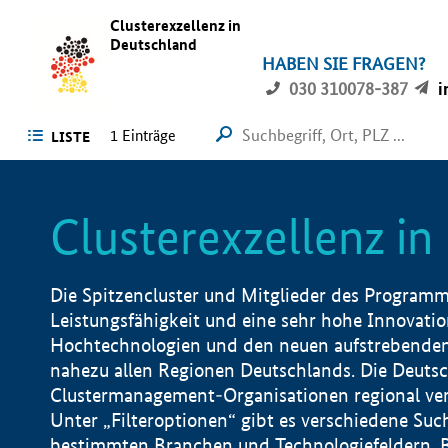
Clusterexzellenz in
Deutschland
HABEN SIE FRAGEN?
030 310078-387
i
1
Einträge
LISTE
Clusterexzellenz i
Die Spitzencluster und Mitglieder des Programms
Leistungsfähigkeit und eine sehr hohe Innovation
Hochtechnologien und den neuen aufstrebenden In
nahezu allen Regionen Deutschlands. Die Deutsc
Clustermanagement-Organisationen regional vero
Unter „Filteroptionen“ gibt es verschiedene Suc
bestimmten Branchen und Technologiefeldern, 