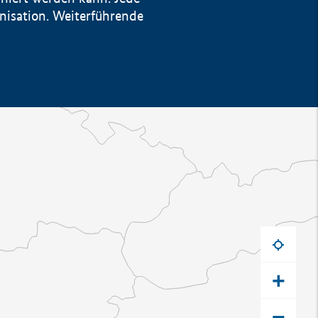
anisation. Weiterführende
+
−