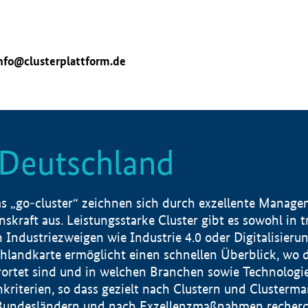
nfo@clusterplattform.de
n Deutschland
 „go-cluster“ zeichnen sich durch exzellente Manageme
skraft aus. Leistungsstarke Cluster gibt es sowohl in 
dustriezweigen wie Industrie 4.0 oder Digitalisierung
hlandkarte ermöglicht einen schnellen Überblick, wo d
rtet sind und in welchen Branchen sowie Technologief
hkriterien, so dass gezielt nach Clustern und Cluster
Bundesländern und nach Exzellenzmaßnahmen recherch