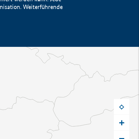
anisation. Weiterführende
+
−