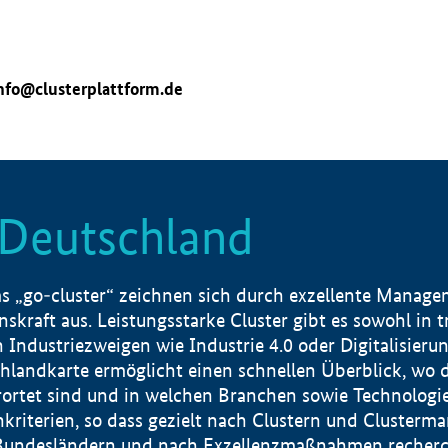
nfo@clusterplattform.de
n Deutschland
 „go-cluster“ zeichnen sich durch exzellente Manageme
skraft aus. Leistungsstarke Cluster gibt es sowohl in 
dustriezweigen wie Industrie 4.0 oder Digitalisierung
hlandkarte ermöglicht einen schnellen Überblick, wo d
rtet sind und in welchen Branchen sowie Technologief
hkriterien, so dass gezielt nach Clustern und Cluster
Bundesländern und nach Exzellenzmaßnahmen recherch