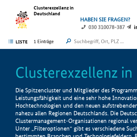
Clusterexzellenz in
Deutschland
HABEN SIE FRAGEN?
030 310078-387
i
1
Einträge
LISTE
Clusterexzellenz i
Die Spitzencluster und Mitglieder des Programms
Leistungsfähigkeit und eine sehr hohe Innovation
Hochtechnologien und den neuen aufstrebenden In
nahezu allen Regionen Deutschlands. Die Deutsc
Clustermanagement-Organisationen regional vero
Unter „Filteroptionen“ gibt es verschiedene Suc
bestimmten Branchen und Technologiefeldern, 