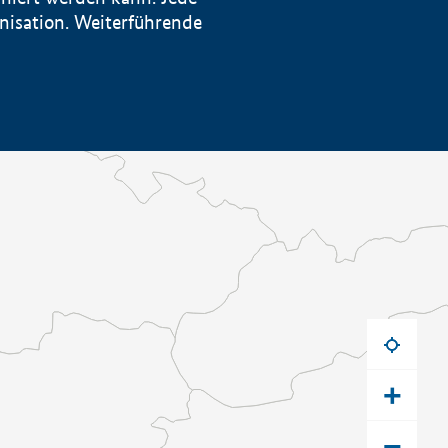
anisation. Weiterführende
+
−