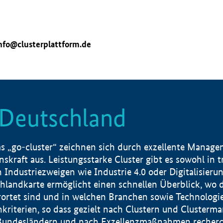
nfo@clusterplattform.de
n Deutschland
 „go-cluster“ zeichnen sich durch exzellente Manageme
skraft aus. Leistungsstarke Cluster gibt es sowohl in 
dustriezweigen wie Industrie 4.0 oder Digitalisierung
hlandkarte ermöglicht einen schnellen Überblick, wo d
rtet sind und in welchen Branchen sowie Technologief
hkriterien, so dass gezielt nach Clustern und Cluster
Bundesländern und nach Exzellenzmaßnahmen recherch