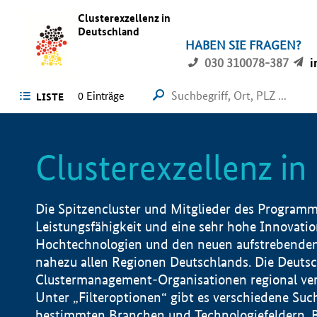
Clusterexzellenz in
Deutschland
HABEN SIE FRAGEN?
030 310078-387
i
0
Einträge
LISTE
Clusterexzellenz i
Die Spitzencluster und Mitglieder des Programms
Leistungsfähigkeit und eine sehr hohe Innovation
Hochtechnologien und den neuen aufstrebenden In
nahezu allen Regionen Deutschlands. Die Deutsc
Clustermanagement-Organisationen regional vero
Unter „Filteroptionen“ gibt es verschiedene Suc
bestimmten Branchen und Technologiefeldern, 