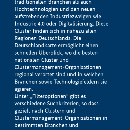
traditionellen Branchen als auch
Hochtechnologien und den neuen
aufstrebenden Industriezweigen wie
Industrie 4.0 oder Digitalisierung. Diese
Cluster finden sich in nahezu allen
Regionen Deutschlands. Die
Deutschlandkarte ermöglicht einen
schnellen Überblick, wo die besten
nationalen Cluster und
Clustermanagement-Organisationen
regional verortet sind und in welchen
+
Branchen sowie Technologiefeldern sie
agieren.
−
Unter „Filteroptionen“ gibt es
verschiedene Suchkriterien, so dass
gezielt nach Clustern und
Impressum
Clustermanagement-Organisationen in
Datenschutzerklärung
100 km
© Geobasis-DE / BKG 2015
bestimmten Branchen und
BMWE, 2026 ©