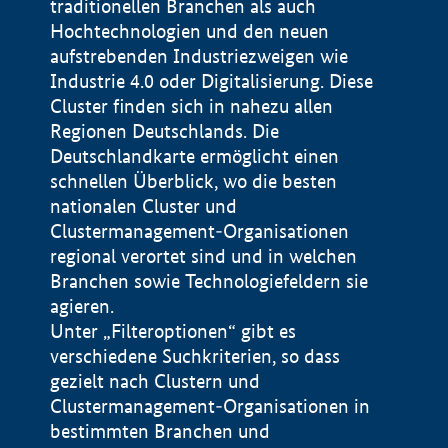
traditionellen Branchen als auch
Hochtechnologien und den neuen
aufstrebenden Industriezweigen wie
Industrie 4.0 oder Digitalisierung. Diese
Cluster finden sich in nahezu allen
Regionen Deutschlands. Die
Deutschlandkarte ermöglicht einen
schnellen Überblick, wo die besten
nationalen Cluster und
Clustermanagement-Organisationen
regional verortet sind und in welchen
+
Branchen sowie Technologiefeldern sie
agieren.
−
Unter „Filteroptionen“ gibt es
verschiedene Suchkriterien, so dass
gezielt nach Clustern und
Impressum
Clustermanagement-Organisationen in
Datenschutzerklärung
100 km
© Geobasis-DE / BKG 2015
bestimmten Branchen und
BMWE, 2026 ©