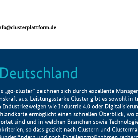
nfo@clusterplattform.de
n Deutschland
 „go-cluster“ zeichnen sich durch exzellente Manageme
skraft aus. Leistungsstarke Cluster gibt es sowohl in 
dustriezweigen wie Industrie 4.0 oder Digitalisierung
hlandkarte ermöglicht einen schnellen Überblick, wo d
rtet sind und in welchen Branchen sowie Technologief
hkriterien, so dass gezielt nach Clustern und Cluster
Bundesländern und nach Exzellenzmaßnahmen recherch