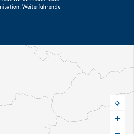
anisation. Weiterführende
+
−