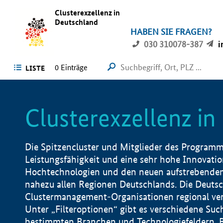
Clusterexzellenz in
Deutschland
HABEN SIE FRAGEN?
030 310078-387
i
0
Einträge
LISTE
Clusterexzellenz i
Die Spitzencluster und Mitglieder des Programms
Leistungsfähigkeit und eine sehr hohe Innovation
Hochtechnologien und den neuen aufstrebenden In
nahezu allen Regionen Deutschlands. Die Deutsc
Clustermanagement-Organisationen regional vero
Unter „Filteroptionen“ gibt es verschiedene Suc
bestimmten Branchen und Technologiefeldern, 