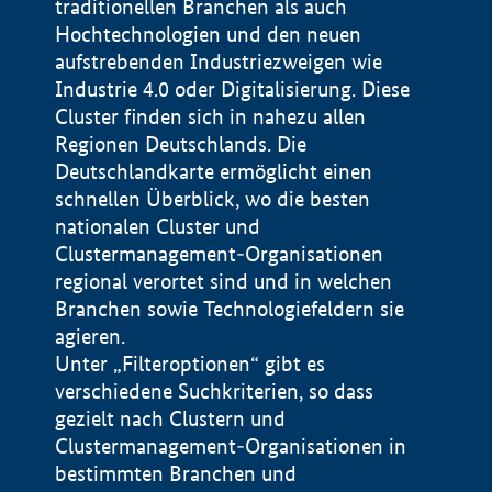
traditionellen Branchen als auch
Hochtechnologien und den neuen
aufstrebenden Industriezweigen wie
Industrie 4.0 oder Digitalisierung. Diese
Cluster finden sich in nahezu allen
Regionen Deutschlands. Die
Deutschlandkarte ermöglicht einen
schnellen Überblick, wo die besten
nationalen Cluster und
Clustermanagement-Organisationen
regional verortet sind und in welchen
+
Branchen sowie Technologiefeldern sie
agieren.
−
Unter „Filteroptionen“ gibt es
verschiedene Suchkriterien, so dass
gezielt nach Clustern und
Impressum
Clustermanagement-Organisationen in
Datenschutzerklärung
100 km
© Geobasis-DE / BKG 2015
bestimmten Branchen und
BMWE, 2026 ©