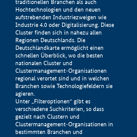
traditionellen Branchen als auch
Hochtechnologien und den neuen
aufstrebenden Industriezweigen wie
Industrie 4.0 oder Digitalisierung. Diese
Cluster finden sich in nahezu allen
Regionen Deutschlands. Die
Deutschlandkarte ermöglicht einen
schnellen Überblick, wo die besten
nationalen Cluster und
Clustermanagement-Organisationen
regional verortet sind und in welchen
+
Branchen sowie Technologiefeldern sie
agieren.
−
Unter „Filteroptionen“ gibt es
verschiedene Suchkriterien, so dass
gezielt nach Clustern und
Impressum
Clustermanagement-Organisationen in
Datenschutzerklärung
100 km
© Geobasis-DE / BKG 2015
bestimmten Branchen und
BMWE, 2026 ©