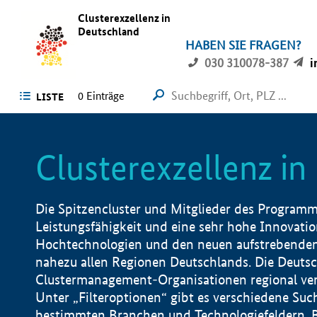
Clusterexzellenz in
Deutschland
HABEN SIE FRAGEN?
030 310078-387
i
0
Einträge
LISTE
Clusterexzellenz i
Die Spitzencluster und Mitglieder des Programms
Leistungsfähigkeit und eine sehr hohe Innovation
Hochtechnologien und den neuen aufstrebenden In
nahezu allen Regionen Deutschlands. Die Deutsc
Clustermanagement-Organisationen regional vero
Unter „Filteroptionen“ gibt es verschiedene Suc
bestimmten Branchen und Technologiefeldern, 