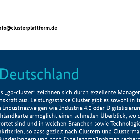
nfo@clusterplattform.de
n Deutschland
 „go-cluster“ zeichnen sich durch exzellente Manageme
skraft aus. Leistungsstarke Cluster gibt es sowohl in 
dustriezweigen wie Industrie 4.0 oder Digitalisierung
hlandkarte ermöglicht einen schnellen Überblick, wo d
rtet sind und in welchen Branchen sowie Technologief
hkriterien, so dass gezielt nach Clustern und Cluster
Bundesländern und nach Exzellenzmaßnahmen recherch