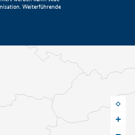
anisation. Weiterführende
+
−