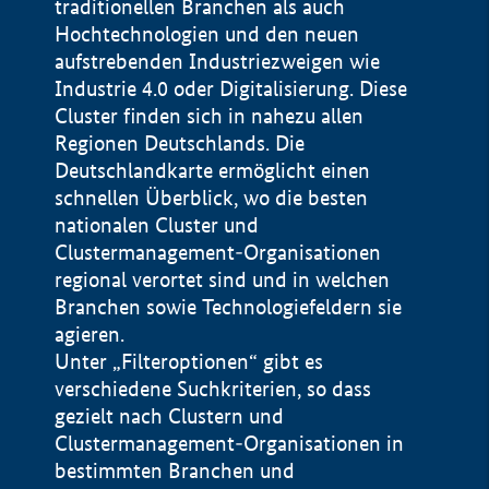
traditionellen Branchen als auch
Hochtechnologien und den neuen
aufstrebenden Industriezweigen wie
Industrie 4.0 oder Digitalisierung. Diese
Cluster finden sich in nahezu allen
Regionen Deutschlands. Die
Deutschlandkarte ermöglicht einen
schnellen Überblick, wo die besten
nationalen Cluster und
Clustermanagement-Organisationen
regional verortet sind und in welchen
+
Branchen sowie Technologiefeldern sie
agieren.
−
Unter „Filteroptionen“ gibt es
verschiedene Suchkriterien, so dass
gezielt nach Clustern und
Impressum
Clustermanagement-Organisationen in
Datenschutzerklärung
100 km
© Geobasis-DE / BKG 2015
bestimmten Branchen und
BMWE, 2026 ©