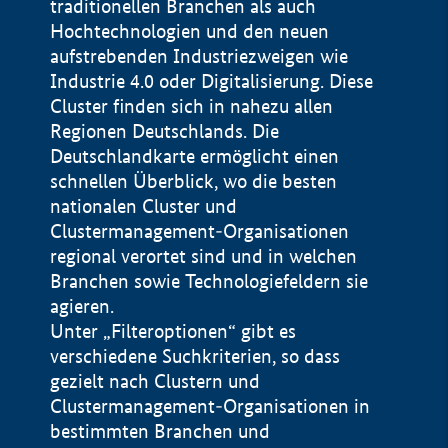
traditionellen Branchen als auch
Hochtechnologien und den neuen
aufstrebenden Industriezweigen wie
Industrie 4.0 oder Digitalisierung. Diese
Cluster finden sich in nahezu allen
Regionen Deutschlands. Die
Deutschlandkarte ermöglicht einen
schnellen Überblick, wo die besten
nationalen Cluster und
Clustermanagement-Organisationen
regional verortet sind und in welchen
+
Branchen sowie Technologiefeldern sie
agieren.
−
Unter „Filteroptionen“ gibt es
verschiedene Suchkriterien, so dass
gezielt nach Clustern und
Impressum
Clustermanagement-Organisationen in
Datenschutzerklärung
100 km
© Geobasis-DE / BKG 2015
bestimmten Branchen und
BMWE, 2026 ©