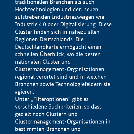
traditionellen Branchen als auch
Hochtechnologien und den neuen
aufstrebenden Industriezweigen wie
Industrie 4.0 oder Digitalisierung. Diese
Cluster finden sich in nahezu allen
Regionen Deutschlands. Die
Deutschlandkarte ermöglicht einen
schnellen Überblick, wo die besten
nationalen Cluster und
Clustermanagement-Organisationen
regional verortet sind und in welchen
+
Branchen sowie Technologiefeldern sie
agieren.
−
Unter „Filteroptionen“ gibt es
verschiedene Suchkriterien, so dass
gezielt nach Clustern und
Impressum
Clustermanagement-Organisationen in
Datenschutzerklärung
100 km
© Geobasis-DE / BKG 2015
bestimmten Branchen und
BMWE, 2026 ©