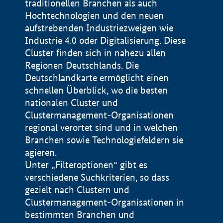
traditionellen Branchen als auch
Hochtechnologien und den neuen
aufstrebenden Industriezweigen wie
Industrie 4.0 oder Digitalisierung. Diese
Cluster finden sich in nahezu allen
Regionen Deutschlands. Die
Deutschlandkarte ermöglicht einen
schnellen Überblick, wo die besten
nationalen Cluster und
Clustermanagement-Organisationen
regional verortet sind und in welchen
+
Branchen sowie Technologiefeldern sie
agieren.
−
Unter „Filteroptionen“ gibt es
verschiedene Suchkriterien, so dass
gezielt nach Clustern und
Impressum
Clustermanagement-Organisationen in
Datenschutzerklärung
100 km
© Geobasis-DE / BKG 2015
bestimmten Branchen und
BMWE, 2026 ©