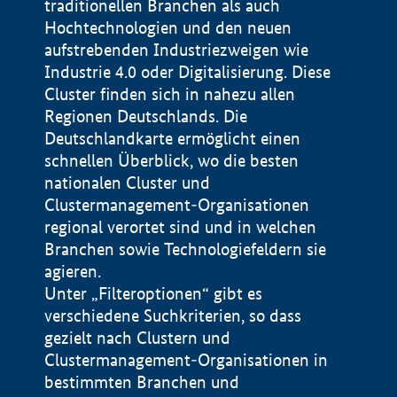
traditionellen Branchen als auch
Hochtechnologien und den neuen
aufstrebenden Industriezweigen wie
Industrie 4.0 oder Digitalisierung. Diese
Cluster finden sich in nahezu allen
Regionen Deutschlands. Die
Deutschlandkarte ermöglicht einen
schnellen Überblick, wo die besten
nationalen Cluster und
Clustermanagement-Organisationen
regional verortet sind und in welchen
+
Branchen sowie Technologiefeldern sie
agieren.
−
Unter „Filteroptionen“ gibt es
verschiedene Suchkriterien, so dass
gezielt nach Clustern und
Impressum
Clustermanagement-Organisationen in
Datenschutzerklärung
100 km
© Geobasis-DE / BKG 2015
bestimmten Branchen und
BMWE, 2026 ©