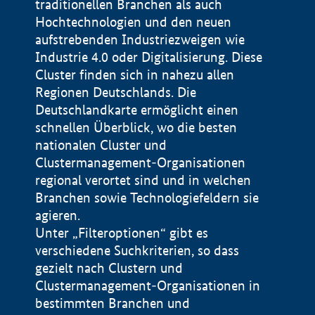
traditionellen Branchen als auch
Hochtechnologien und den neuen
aufstrebenden Industriezweigen wie
Industrie 4.0 oder Digitalisierung. Diese
Cluster finden sich in nahezu allen
Regionen Deutschlands. Die
Deutschlandkarte ermöglicht einen
schnellen Überblick, wo die besten
nationalen Cluster und
Clustermanagement-Organisationen
regional verortet sind und in welchen
+
Branchen sowie Technologiefeldern sie
agieren.
−
Unter „Filteroptionen“ gibt es
verschiedene Suchkriterien, so dass
gezielt nach Clustern und
Impressum
Clustermanagement-Organisationen in
Datenschutzerklärung
100 km
© Geobasis-DE / BKG 2015
bestimmten Branchen und
BMWE, 2026 ©