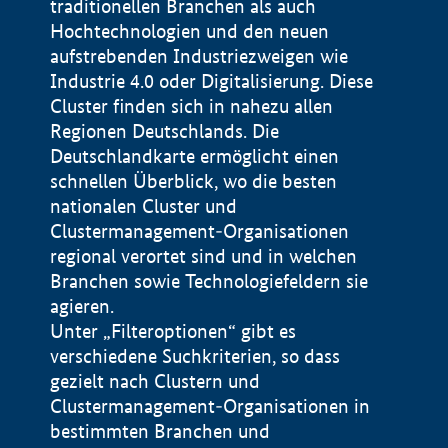
traditionellen Branchen als auch
Hochtechnologien und den neuen
aufstrebenden Industriezweigen wie
Industrie 4.0 oder Digitalisierung. Diese
Cluster finden sich in nahezu allen
Regionen Deutschlands. Die
Deutschlandkarte ermöglicht einen
schnellen Überblick, wo die besten
nationalen Cluster und
Clustermanagement-Organisationen
regional verortet sind und in welchen
+
Branchen sowie Technologiefeldern sie
agieren.
−
Unter „Filteroptionen“ gibt es
verschiedene Suchkriterien, so dass
gezielt nach Clustern und
Impressum
Clustermanagement-Organisationen in
Datenschutzerklärung
100 km
© Geobasis-DE / BKG 2015
bestimmten Branchen und
BMWE, 2026 ©