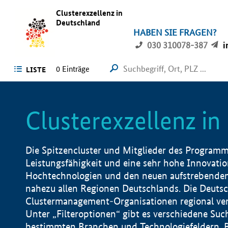
Clusterexzellenz in
Deutschland
HABEN SIE FRAGEN?
030 310078-387
i
0
Einträge
LISTE
Clusterexzellenz i
Die Spitzencluster und Mitglieder des Programms
Leistungsfähigkeit und eine sehr hohe Innovation
Hochtechnologien und den neuen aufstrebenden In
nahezu allen Regionen Deutschlands. Die Deutsc
Clustermanagement-Organisationen regional vero
Unter „Filteroptionen“ gibt es verschiedene Suc
bestimmten Branchen und Technologiefeldern, 