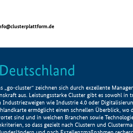
nfo@clusterplattform.de
n Deutschland
 „go-cluster“ zeichnen sich durch exzellente Manageme
skraft aus. Leistungsstarke Cluster gibt es sowohl in 
dustriezweigen wie Industrie 4.0 oder Digitalisierung
hlandkarte ermöglicht einen schnellen Überblick, wo d
rtet sind und in welchen Branchen sowie Technologief
hkriterien, so dass gezielt nach Clustern und Cluster
Bundesländern und nach Exzellenzmaßnahmen recherch