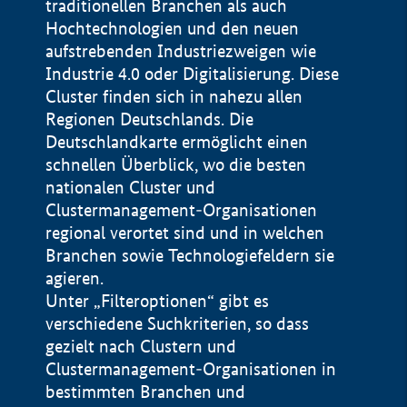
traditionellen Branchen als auch
Hochtechnologien und den neuen
aufstrebenden Industriezweigen wie
Industrie 4.0 oder Digitalisierung. Diese
Cluster finden sich in nahezu allen
Regionen Deutschlands. Die
Deutschlandkarte ermöglicht einen
schnellen Überblick, wo die besten
nationalen Cluster und
Clustermanagement-Organisationen
regional verortet sind und in welchen
+
Branchen sowie Technologiefeldern sie
agieren.
−
Unter „Filteroptionen“ gibt es
verschiedene Suchkriterien, so dass
gezielt nach Clustern und
Impressum
Clustermanagement-Organisationen in
Datenschutzerklärung
100 km
© Geobasis-DE / BKG 2015
bestimmten Branchen und
BMWE, 2026 ©