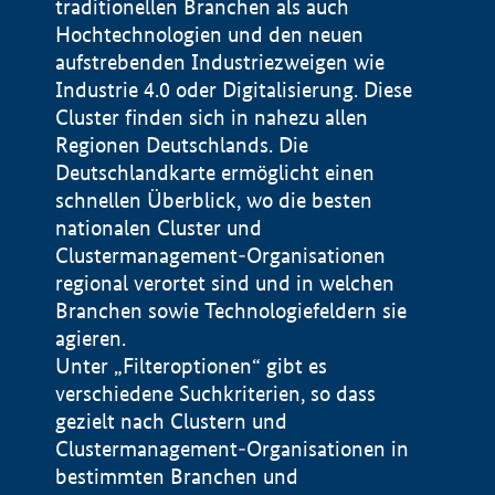
traditionellen Branchen als auch
Hochtechnologien und den neuen
aufstrebenden Industriezweigen wie
Industrie 4.0 oder Digitalisierung. Diese
Cluster finden sich in nahezu allen
Regionen Deutschlands. Die
Deutschlandkarte ermöglicht einen
schnellen Überblick, wo die besten
nationalen Cluster und
Clustermanagement-Organisationen
regional verortet sind und in welchen
+
Branchen sowie Technologiefeldern sie
agieren.
−
Unter „Filteroptionen“ gibt es
verschiedene Suchkriterien, so dass
gezielt nach Clustern und
Impressum
Clustermanagement-Organisationen in
Datenschutzerklärung
100 km
© Geobasis-DE / BKG 2015
bestimmten Branchen und
BMWE, 2026 ©