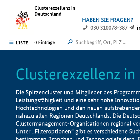
Clusterexzellenz in
Deutschland
HABEN SIE FRAGEN?
030 310078-387
i
0
Einträge
LISTE
Clusterexzellenz i
Die Spitzencluster und Mitglieder des Programms
Leistungsfähigkeit und eine sehr hohe Innovation
Hochtechnologien und den neuen aufstrebenden In
nahezu allen Regionen Deutschlands. Die Deutsc
Clustermanagement-Organisationen regional vero
Unter „Filteroptionen“ gibt es verschiedene Suc
bestimmten Branchen und Technologiefeldern, 