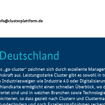
nfo@clusterplattform.de
n Deutschland
 „go-cluster“ zeichnen sich durch exzellente Manageme
skraft aus. Leistungsstarke Cluster gibt es sowohl in 
dustriezweigen wie Industrie 4.0 oder Digitalisierung
hlandkarte ermöglicht einen schnellen Überblick, wo d
rtet sind und in welchen Branchen sowie Technologief
hkriterien, so dass gezielt nach Clustern und Cluster
Bundesländern und nach Exzellenzmaßnahmen recherch