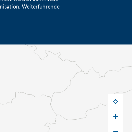
anisation. Weiterführende
+
−