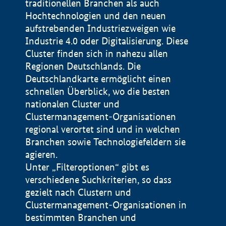
traditionellen Branchen als auch
Hochtechnologien und den neuen
aufstrebenden Industriezweigen wie
Industrie 4.0 oder Digitalisierung. Diese
Cluster finden sich in nahezu allen
Regionen Deutschlands. Die
Deutschlandkarte ermöglicht einen
schnellen Überblick, wo die besten
nationalen Cluster und
Clustermanagement-Organisationen
regional verortet sind und in welchen
+
Branchen sowie Technologiefeldern sie
agieren.
−
Unter „Filteroptionen“ gibt es
verschiedene Suchkriterien, so dass
gezielt nach Clustern und
Impressum
Clustermanagement-Organisationen in
Datenschutzerklärung
100 km
© Geobasis-DE / BKG 2015
bestimmten Branchen und
BMWE, 2026 ©