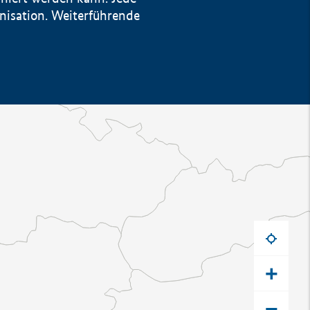
anisation. Weiterführende
+
−