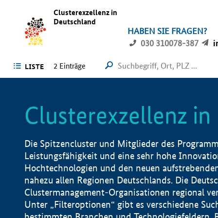
Clusterexzellenz in
Deutschland
HABEN SIE FRAGEN?
030 310078-387
i
2
Einträge
LISTE
Clusterexzellenz i
Die Spitzencluster und Mitglieder des Programms
Leistungsfähigkeit und eine sehr hohe Innovation
Hochtechnologien und den neuen aufstrebenden In
nahezu allen Regionen Deutschlands. Die Deutsc
Clustermanagement-Organisationen regional vero
Unter „Filteroptionen“ gibt es verschiedene Suc
bestimmten Branchen und Technologiefeldern, 