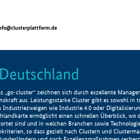
nfo@clusterplattform.de
n Deutschland
 „go-cluster“ zeichnen sich durch exzellente Manageme
skraft aus. Leistungsstarke Cluster gibt es sowohl in 
dustriezweigen wie Industrie 4.0 oder Digitalisierung
hlandkarte ermöglicht einen schnellen Überblick, wo d
rtet sind und in welchen Branchen sowie Technologief
hkriterien, so dass gezielt nach Clustern und Cluster
Bundesländern und nach Exzellenzmaßnahmen recherch