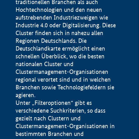
traditionellen Branchen als auch
Hochtechnologien und den neuen
aufstrebenden Industriezweigen wie
Industrie 4.0 oder Digitalisierung. Diese
Cluster finden sich in nahezu allen
Regionen Deutschlands. Die
Deutschlandkarte ermöglicht einen
schnellen Überblick, wo die besten
nationalen Cluster und
Clustermanagement-Organisationen
regional verortet sind und in welchen
+
Branchen sowie Technologiefeldern sie
agieren.
−
Unter „Filteroptionen“ gibt es
verschiedene Suchkriterien, so dass
gezielt nach Clustern und
Impressum
Clustermanagement-Organisationen in
Datenschutzerklärung
100 km
© Geobasis-DE / BKG 2015
bestimmten Branchen und
BMWE, 2026 ©