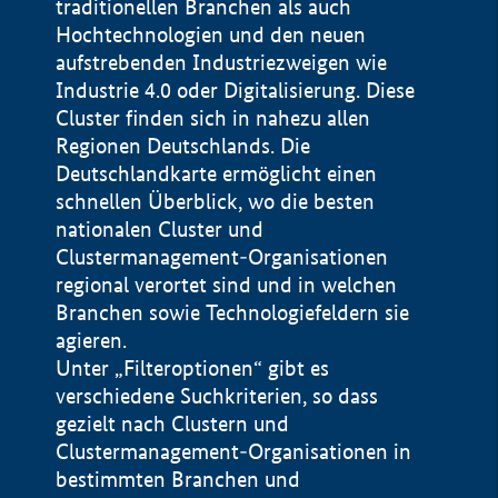
traditionellen Branchen als auch
Hochtechnologien und den neuen
aufstrebenden Industriezweigen wie
Industrie 4.0 oder Digitalisierung. Diese
Cluster finden sich in nahezu allen
Regionen Deutschlands. Die
Deutschlandkarte ermöglicht einen
schnellen Überblick, wo die besten
nationalen Cluster und
Clustermanagement-Organisationen
regional verortet sind und in welchen
+
Branchen sowie Technologiefeldern sie
agieren.
−
Unter „Filteroptionen“ gibt es
verschiedene Suchkriterien, so dass
gezielt nach Clustern und
Impressum
Clustermanagement-Organisationen in
Datenschutzerklärung
100 km
© Geobasis-DE / BKG 2015
bestimmten Branchen und
BMWE, 2026 ©