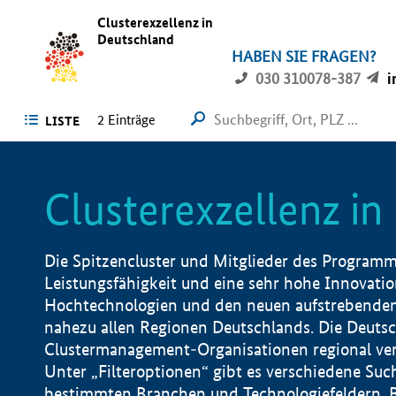
Clusterexzellenz in
Deutschland
HABEN SIE FRAGEN?
030 310078-387
i
2
Einträge
LISTE
Clusterexzellenz i
Die Spitzencluster und Mitglieder des Programms
Leistungsfähigkeit und eine sehr hohe Innovation
Hochtechnologien und den neuen aufstrebenden In
nahezu allen Regionen Deutschlands. Die Deutsc
Clustermanagement-Organisationen regional vero
Unter „Filteroptionen“ gibt es verschiedene Suc
bestimmten Branchen und Technologiefeldern, 