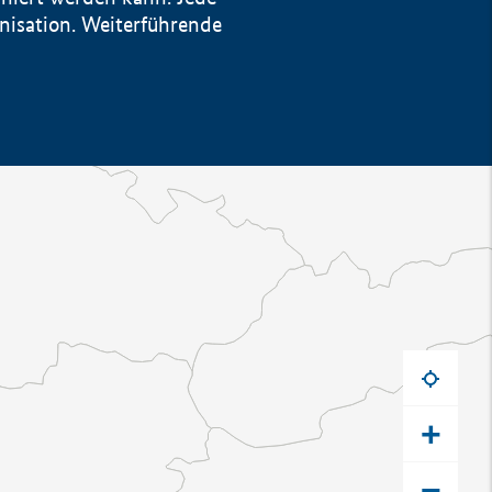
anisation. Weiterführende
+
−