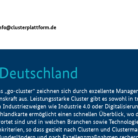
nfo@clusterplattform.de
n Deutschland
 „go-cluster“ zeichnen sich durch exzellente Manageme
skraft aus. Leistungsstarke Cluster gibt es sowohl in 
dustriezweigen wie Industrie 4.0 oder Digitalisierung
hlandkarte ermöglicht einen schnellen Überblick, wo d
rtet sind und in welchen Branchen sowie Technologief
hkriterien, so dass gezielt nach Clustern und Cluster
Bundesländern und nach Exzellenzmaßnahmen recherch