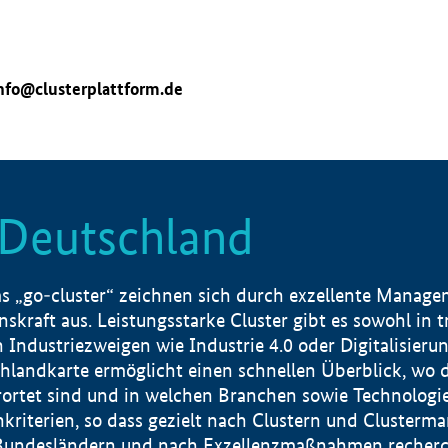
nfo@clusterplattform.de
n Deutschland
 „go-cluster“ zeichnen sich durch exzellente Manageme
skraft aus. Leistungsstarke Cluster gibt es sowohl in 
dustriezweigen wie Industrie 4.0 oder Digitalisierung
hlandkarte ermöglicht einen schnellen Überblick, wo d
rtet sind und in welchen Branchen sowie Technologief
hkriterien, so dass gezielt nach Clustern und Cluster
Bundesländern und nach Exzellenzmaßnahmen recherch