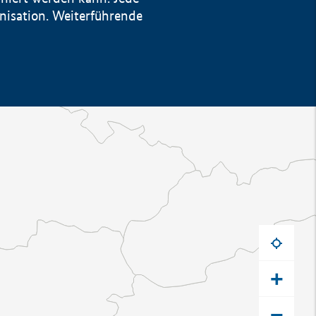
anisation. Weiterführende
+
−