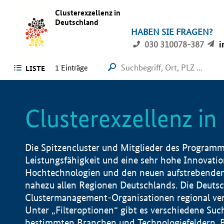
Clusterexzellenz in
Deutschland
HABEN SIE FRAGEN?
030 310078-387
i
1
Einträge
LISTE
Clusterexzellenz i
Die Spitzencluster und Mitglieder des Programms
Leistungsfähigkeit und eine sehr hohe Innovation
Hochtechnologien und den neuen aufstrebenden In
nahezu allen Regionen Deutschlands. Die Deutsc
Clustermanagement-Organisationen regional vero
Unter „Filteroptionen“ gibt es verschiedene Suc
bestimmten Branchen und Technologiefeldern, 