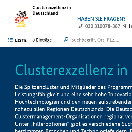
Clusterexzellenz in
Deutschland
HABEN SIE FRAGEN?
030 310078-387
i
0
Einträge
LISTE
Clusterexzellenz i
Die Spitzencluster und Mitglieder des Programms
Leistungsfähigkeit und eine sehr hohe Innovation
Hochtechnologien und den neuen aufstrebenden In
nahezu allen Regionen Deutschlands. Die Deutsc
Clustermanagement-Organisationen regional vero
Unter „Filteroptionen“ gibt es verschiedene Suc
bestimmten Branchen und Technologiefeldern, 