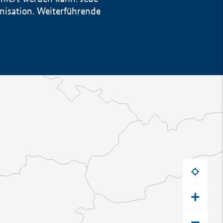
anisation. Weiterführende
+
−