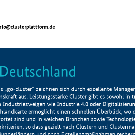
nfo@clusterplattform.de
n Deutschland
 „go-cluster“ zeichnen sich durch exzellente Manageme
skraft aus. Leistungsstarke Cluster gibt es sowohl in 
dustriezweigen wie Industrie 4.0 oder Digitalisierung
hlandkarte ermöglicht einen schnellen Überblick, wo d
rtet sind und in welchen Branchen sowie Technologief
hkriterien, so dass gezielt nach Clustern und Cluster
Bundesländern und nach Exzellenzmaßnahmen recherch