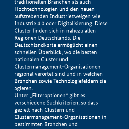
traditionellen Branchen als auch
Hochtechnologien und den neuen
aufstrebenden Industriezweigen wie
Industrie 4.0 oder Digitalisierung. Diese
Cluster finden sich in nahezu allen
Regionen Deutschlands. Die
Deutschlandkarte ermöglicht einen
schnellen Überblick, wo die besten
nationalen Cluster und
Clustermanagement-Organisationen
regional verortet sind und in welchen
+
Branchen sowie Technologiefeldern sie
agieren.
−
Unter „Filteroptionen“ gibt es
verschiedene Suchkriterien, so dass
gezielt nach Clustern und
Impressum
Clustermanagement-Organisationen in
Datenschutzerklärung
100 km
© Geobasis-DE / BKG 2015
bestimmten Branchen und
BMWE, 2026 ©