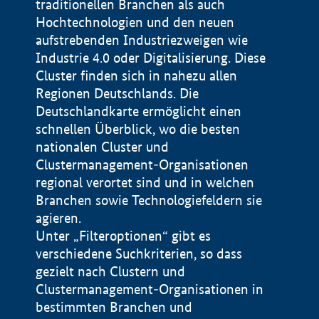
traditionellen Branchen als auch
Hochtechnologien und den neuen
aufstrebenden Industriezweigen wie
Industrie 4.0 oder Digitalisierung. Diese
Cluster finden sich in nahezu allen
Regionen Deutschlands. Die
Deutschlandkarte ermöglicht einen
schnellen Überblick, wo die besten
nationalen Cluster und
Clustermanagement-Organisationen
regional verortet sind und in welchen
+
Branchen sowie Technologiefeldern sie
agieren.
−
Unter „Filteroptionen“ gibt es
verschiedene Suchkriterien, so dass
gezielt nach Clustern und
Impressum
Clustermanagement-Organisationen in
Datenschutzerklärung
100 km
© Geobasis-DE / BKG 2015
bestimmten Branchen und
BMWE, 2026 ©