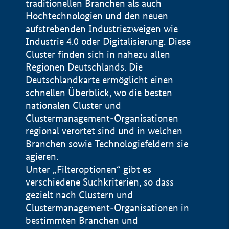
traditionellen Branchen als auch
Hochtechnologien und den neuen
aufstrebenden Industriezweigen wie
Industrie 4.0 oder Digitalisierung. Diese
Cluster finden sich in nahezu allen
Regionen Deutschlands. Die
Deutschlandkarte ermöglicht einen
schnellen Überblick, wo die besten
nationalen Cluster und
Clustermanagement-Organisationen
regional verortet sind und in welchen
+
Branchen sowie Technologiefeldern sie
agieren.
−
Unter „Filteroptionen“ gibt es
verschiedene Suchkriterien, so dass
gezielt nach Clustern und
Impressum
Clustermanagement-Organisationen in
Datenschutzerklärung
100 km
© Geobasis-DE / BKG 2015
bestimmten Branchen und
BMWE, 2026 ©