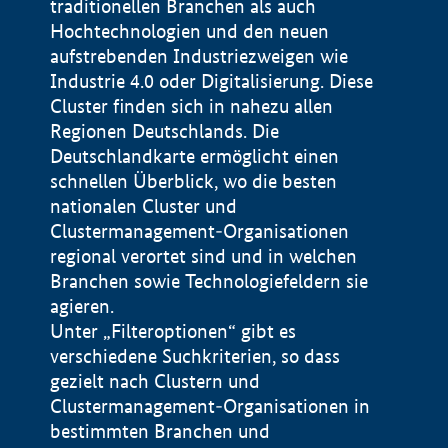
traditionellen Branchen als auch
Hochtechnologien und den neuen
aufstrebenden Industriezweigen wie
Industrie 4.0 oder Digitalisierung. Diese
Cluster finden sich in nahezu allen
Regionen Deutschlands. Die
Deutschlandkarte ermöglicht einen
schnellen Überblick, wo die besten
nationalen Cluster und
Clustermanagement-Organisationen
regional verortet sind und in welchen
+
Branchen sowie Technologiefeldern sie
agieren.
−
Unter „Filteroptionen“ gibt es
verschiedene Suchkriterien, so dass
gezielt nach Clustern und
Impressum
Clustermanagement-Organisationen in
Datenschutzerklärung
100 km
© Geobasis-DE / BKG 2015
bestimmten Branchen und
BMWE, 2026 ©