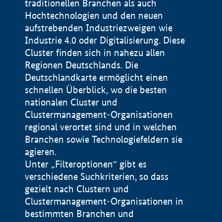
traditionellen Branchen als auch
Hochtechnologien und den neuen
aufstrebenden Industriezweigen wie
Industrie 4.0 oder Digitalisierung. Diese
Cluster finden sich in nahezu allen
Regionen Deutschlands. Die
Deutschlandkarte ermöglicht einen
schnellen Überblick, wo die besten
nationalen Cluster und
Clustermanagement-Organisationen
regional verortet sind und in welchen
+
Branchen sowie Technologiefeldern sie
agieren.
−
Unter „Filteroptionen“ gibt es
verschiedene Suchkriterien, so dass
gezielt nach Clustern und
Impressum
Clustermanagement-Organisationen in
Datenschutzerklärung
100 km
© Geobasis-DE / BKG 2015
bestimmten Branchen und
BMWE, 2026 ©