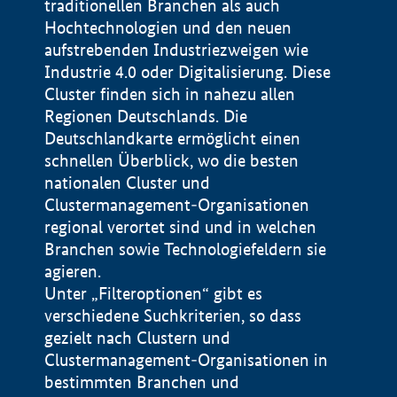
traditionellen Branchen als auch
Hochtechnologien und den neuen
aufstrebenden Industriezweigen wie
Industrie 4.0 oder Digitalisierung. Diese
Cluster finden sich in nahezu allen
Regionen Deutschlands. Die
Deutschlandkarte ermöglicht einen
schnellen Überblick, wo die besten
nationalen Cluster und
Clustermanagement-Organisationen
regional verortet sind und in welchen
+
Branchen sowie Technologiefeldern sie
agieren.
−
Unter „Filteroptionen“ gibt es
verschiedene Suchkriterien, so dass
gezielt nach Clustern und
Impressum
Clustermanagement-Organisationen in
Datenschutzerklärung
100 km
© Geobasis-DE / BKG 2015
bestimmten Branchen und
BMWE, 2026 ©