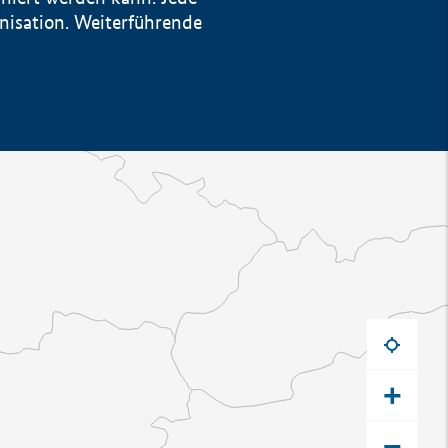
anisation. Weiterführende
+
−