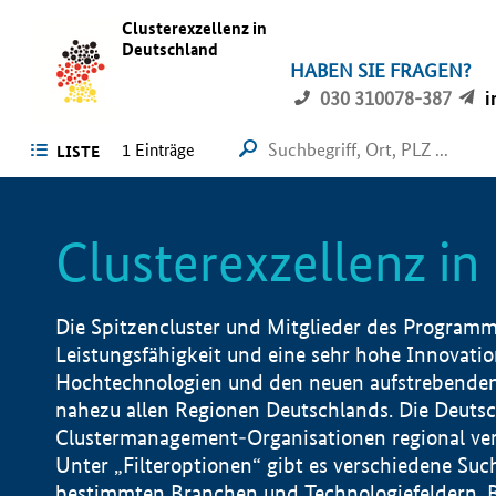
Clusterexzellenz in
Deutschland
HABEN SIE FRAGEN?
030 310078-387
i
1
Einträge
LISTE
Clusterexzellenz i
Die Spitzencluster und Mitglieder des Programms
Leistungsfähigkeit und eine sehr hohe Innovation
Hochtechnologien und den neuen aufstrebenden In
nahezu allen Regionen Deutschlands. Die Deutsc
Clustermanagement-Organisationen regional vero
Unter „Filteroptionen“ gibt es verschiedene Suc
bestimmten Branchen und Technologiefeldern, 