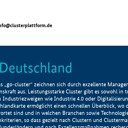
nfo@clusterplattform.de
n Deutschland
 „go-cluster“ zeichnen sich durch exzellente Manageme
skraft aus. Leistungsstarke Cluster gibt es sowohl in 
dustriezweigen wie Industrie 4.0 oder Digitalisierung
hlandkarte ermöglicht einen schnellen Überblick, wo d
rtet sind und in welchen Branchen sowie Technologief
hkriterien, so dass gezielt nach Clustern und Cluster
Bundesländern und nach Exzellenzmaßnahmen recherch