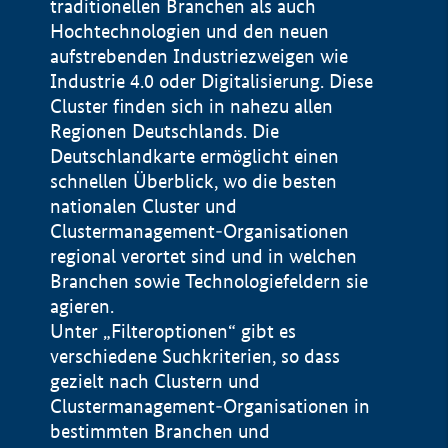
traditionellen Branchen als auch
Hochtechnologien und den neuen
aufstrebenden Industriezweigen wie
Industrie 4.0 oder Digitalisierung. Diese
Cluster finden sich in nahezu allen
Regionen Deutschlands. Die
Deutschlandkarte ermöglicht einen
schnellen Überblick, wo die besten
nationalen Cluster und
Clustermanagement-Organisationen
regional verortet sind und in welchen
+
Branchen sowie Technologiefeldern sie
agieren.
−
Unter „Filteroptionen“ gibt es
verschiedene Suchkriterien, so dass
gezielt nach Clustern und
Impressum
Clustermanagement-Organisationen in
Datenschutzerklärung
100 km
© Geobasis-DE / BKG 2015
bestimmten Branchen und
BMWE, 2026 ©