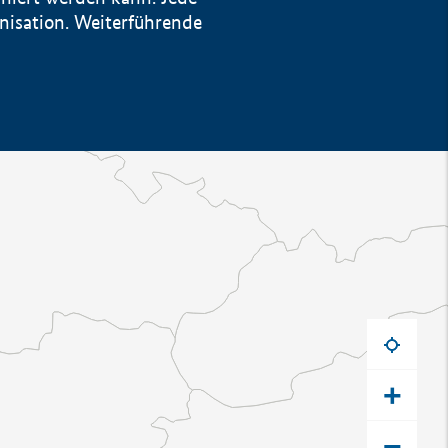
anisation. Weiterführende
+
−