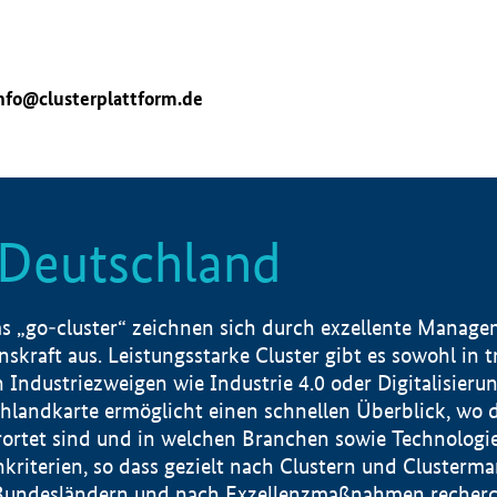
nfo@clusterplattform.de
n Deutschland
 „go-cluster“ zeichnen sich durch exzellente Manageme
skraft aus. Leistungsstarke Cluster gibt es sowohl in 
dustriezweigen wie Industrie 4.0 oder Digitalisierung
hlandkarte ermöglicht einen schnellen Überblick, wo d
rtet sind und in welchen Branchen sowie Technologief
hkriterien, so dass gezielt nach Clustern und Cluster
Bundesländern und nach Exzellenzmaßnahmen recherch