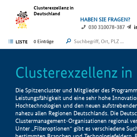
Clusterexzellenz in
Deutschland
HABEN SIE FRAGEN?
030 310078-387
i
0
Einträge
LISTE
Clusterexzellenz i
Die Spitzencluster und Mitglieder des Programms
Leistungsfähigkeit und eine sehr hohe Innovation
Hochtechnologien und den neuen aufstrebenden In
nahezu allen Regionen Deutschlands. Die Deutsc
Clustermanagement-Organisationen regional vero
Unter „Filteroptionen“ gibt es verschiedene Suc
bestimmten Branchen und Technologiefeldern, 