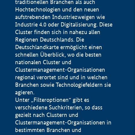
traditionellen Branchen als auch
Hochtechnologien und den neuen
aufstrebenden Industriezweigen wie
Industrie 4.0 oder Digitalisierung. Diese
Cluster finden sich in nahezu allen
Regionen Deutschlands. Die
Deutschlandkarte ermöglicht einen
schnellen Überblick, wo die besten
nationalen Cluster und
Clustermanagement-Organisationen
regional verortet sind und in welchen
+
Branchen sowie Technologiefeldern sie
agieren.
−
Unter „Filteroptionen“ gibt es
verschiedene Suchkriterien, so dass
gezielt nach Clustern und
Impressum
Clustermanagement-Organisationen in
Datenschutzerklärung
100 km
© Geobasis-DE / BKG 2015
bestimmten Branchen und
BMWE, 2026 ©