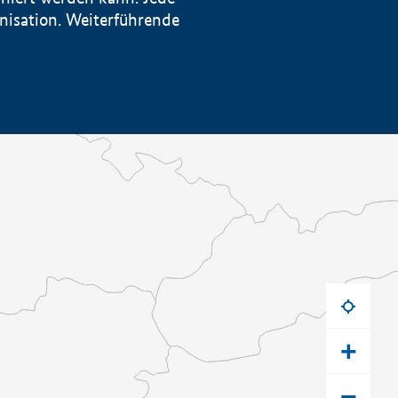
anisation. Weiterführende
+
−