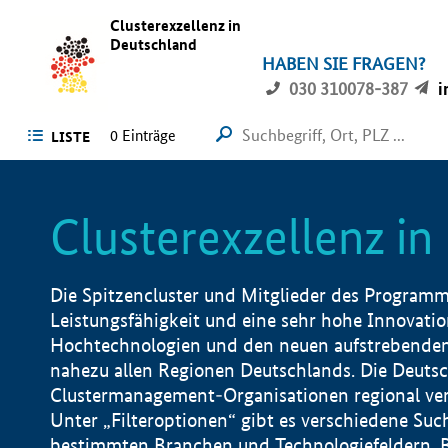
Clusterexzellenz in
Deutschland
HABEN SIE FRAGEN?
030 310078-387
i
0
Einträge
LISTE
Clusterexzellenz i
Die Spitzencluster und Mitglieder des Programms
Leistungsfähigkeit und eine sehr hohe Innovation
Hochtechnologien und den neuen aufstrebenden In
nahezu allen Regionen Deutschlands. Die Deutsc
Clustermanagement-Organisationen regional vero
Unter „Filteroptionen“ gibt es verschiedene Suc
bestimmten Branchen und Technologiefeldern, 