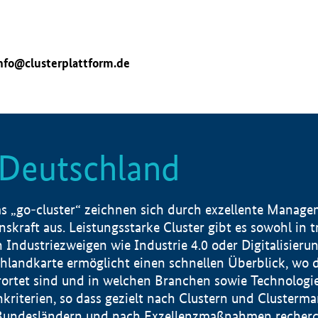
nfo@clusterplattform.de
n Deutschland
 „go-cluster“ zeichnen sich durch exzellente Manageme
skraft aus. Leistungsstarke Cluster gibt es sowohl in 
dustriezweigen wie Industrie 4.0 oder Digitalisierung
hlandkarte ermöglicht einen schnellen Überblick, wo d
rtet sind und in welchen Branchen sowie Technologief
hkriterien, so dass gezielt nach Clustern und Cluster
Bundesländern und nach Exzellenzmaßnahmen recherch