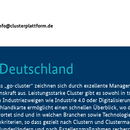
nfo@clusterplattform.de
n Deutschland
 „go-cluster“ zeichnen sich durch exzellente Manageme
skraft aus. Leistungsstarke Cluster gibt es sowohl in 
dustriezweigen wie Industrie 4.0 oder Digitalisierung
hlandkarte ermöglicht einen schnellen Überblick, wo d
rtet sind und in welchen Branchen sowie Technologief
hkriterien, so dass gezielt nach Clustern und Cluster
Bundesländern und nach Exzellenzmaßnahmen recherch