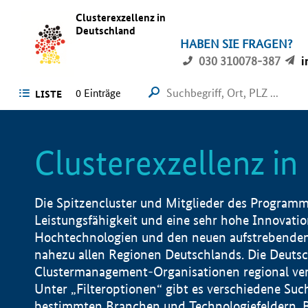
Clusterexzellenz in
Deutschland
HABEN SIE FRAGEN?
030 310078-387
i
0
Einträge
LISTE
Clusterexzellenz i
Die Spitzencluster und Mitglieder des Programms
Leistungsfähigkeit und eine sehr hohe Innovation
Hochtechnologien und den neuen aufstrebenden In
nahezu allen Regionen Deutschlands. Die Deutsc
Clustermanagement-Organisationen regional vero
Unter „Filteroptionen“ gibt es verschiedene Suc
bestimmten Branchen und Technologiefeldern, 