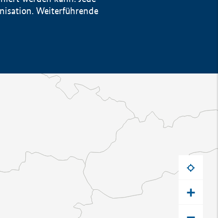
anisation. Weiterführende
+
−