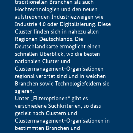
traditionellen Branchen als auch
Hochtechnologien und den neuen
aufstrebenden Industriezweigen wie
Industrie 4.0 oder Digitalisierung. Diese
Cluster finden sich in nahezu allen
Regionen Deutschlands. Die
Deutschlandkarte ermöglicht einen
schnellen Überblick, wo die besten
nationalen Cluster und
Clustermanagement-Organisationen
regional verortet sind und in welchen
+
Branchen sowie Technologiefeldern sie
agieren.
−
Unter „Filteroptionen“ gibt es
verschiedene Suchkriterien, so dass
gezielt nach Clustern und
Impressum
Clustermanagement-Organisationen in
Datenschutzerklärung
100 km
© Geobasis-DE / BKG 2015
bestimmten Branchen und
BMWE, 2026 ©