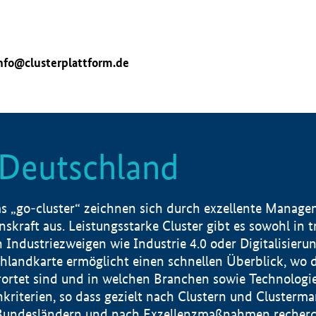
nfo@clusterplattform.de
n Deutschland
 „go-cluster“ zeichnen sich durch exzellente Manageme
skraft aus. Leistungsstarke Cluster gibt es sowohl in 
dustriezweigen wie Industrie 4.0 oder Digitalisierung
hlandkarte ermöglicht einen schnellen Überblick, wo d
rtet sind und in welchen Branchen sowie Technologief
hkriterien, so dass gezielt nach Clustern und Cluster
Bundesländern und nach Exzellenzmaßnahmen recherch