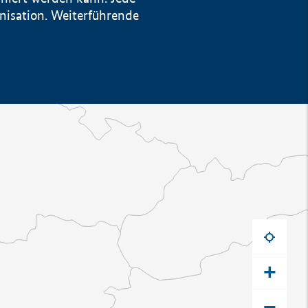
anisation. Weiterführende
+
−