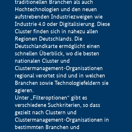
traditionellen Branchen als auch
Hochtechnologien und den neuen
aufstrebenden Industriezweigen wie
Industrie 4.0 oder Digitalisierung. Diese
Cluster finden sich in nahezu allen
Regionen Deutschlands. Die
Deutschlandkarte ermöglicht einen
schnellen Überblick, wo die besten
nationalen Cluster und
Clustermanagement-Organisationen
regional verortet sind und in welchen
+
Branchen sowie Technologiefeldern sie
agieren.
−
Unter „Filteroptionen“ gibt es
verschiedene Suchkriterien, so dass
gezielt nach Clustern und
Impressum
Clustermanagement-Organisationen in
Datenschutzerklärung
100 km
© Geobasis-DE / BKG 2015
bestimmten Branchen und
BMWE, 2026 ©