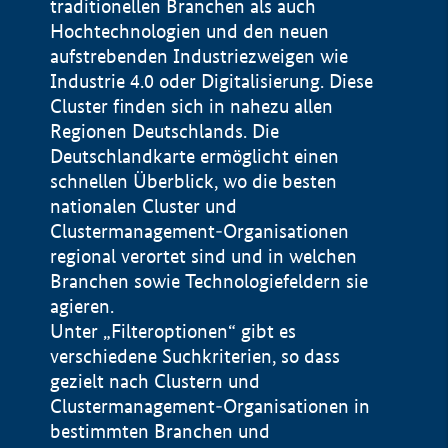
traditionellen Branchen als auch
Hochtechnologien und den neuen
aufstrebenden Industriezweigen wie
Industrie 4.0 oder Digitalisierung. Diese
Cluster finden sich in nahezu allen
Regionen Deutschlands. Die
Deutschlandkarte ermöglicht einen
schnellen Überblick, wo die besten
nationalen Cluster und
Clustermanagement-Organisationen
regional verortet sind und in welchen
+
Branchen sowie Technologiefeldern sie
agieren.
−
Unter „Filteroptionen“ gibt es
verschiedene Suchkriterien, so dass
gezielt nach Clustern und
Impressum
Clustermanagement-Organisationen in
Datenschutzerklärung
100 km
© Geobasis-DE / BKG 2015
bestimmten Branchen und
BMWE, 2026 ©