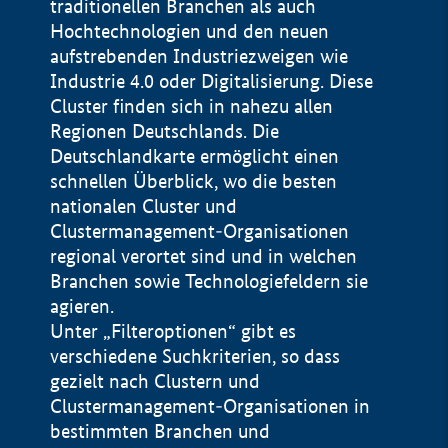
traditionellen Branchen als auch
Hochtechnologien und den neuen
aufstrebenden Industriezweigen wie
Industrie 4.0 oder Digitalisierung. Diese
Cluster finden sich in nahezu allen
Regionen Deutschlands. Die
Deutschlandkarte ermöglicht einen
schnellen Überblick, wo die besten
nationalen Cluster und
Clustermanagement-Organisationen
regional verortet sind und in welchen
+
Branchen sowie Technologiefeldern sie
agieren.
−
Unter „Filteroptionen“ gibt es
verschiedene Suchkriterien, so dass
gezielt nach Clustern und
Impressum
Clustermanagement-Organisationen in
Datenschutzerklärung
100 km
© Geobasis-DE / BKG 2015
bestimmten Branchen und
BMWE, 2026 ©