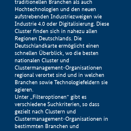
traditionellen Branchen als auch
Hochtechnologien und den neuen
aufstrebenden Industriezweigen wie
Industrie 4.0 oder Digitalisierung. Diese
Cluster finden sich in nahezu allen
Regionen Deutschlands. Die
Deutschlandkarte ermöglicht einen
schnellen Überblick, wo die besten
nationalen Cluster und
Clustermanagement-Organisationen
regional verortet sind und in welchen
+
Branchen sowie Technologiefeldern sie
agieren.
−
Unter „Filteroptionen“ gibt es
verschiedene Suchkriterien, so dass
gezielt nach Clustern und
Impressum
Clustermanagement-Organisationen in
Datenschutzerklärung
100 km
© Geobasis-DE / BKG 2015
bestimmten Branchen und
BMWE, 2026 ©